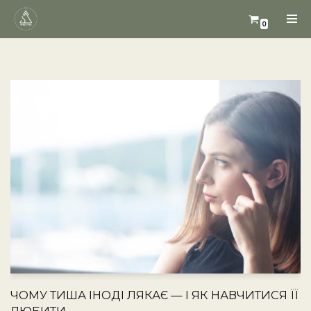
0
Перейти
до
вмісту
ЧОМУ ТИША ІНОДІ ЛЯКАЄ — І ЯК НАВЧИТИСЯ ЇЇ
ЛЮБИТИ