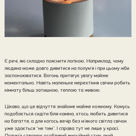
Є речі, які складно пояснити логікою. Наприклад, чому
людина може довго дивитися на полум’я і при цьому ніби
заспокоюватися. Вогонь притягує увагу майже
моментально. Навіть маленьке мерехтіння свічки робить
кімнату більш затишною, теплою та живою.
Цікаво, що це відчуття знайоме майже кожному. Комусь
подобається сидіти біля каміна, хтось любить дивитися
на багаття, а для когось вечір без м’якого світла свічок
уже здається “не тим”. І справа тут не лише у красі.
Полум’я створює особливий емоційний стан, який