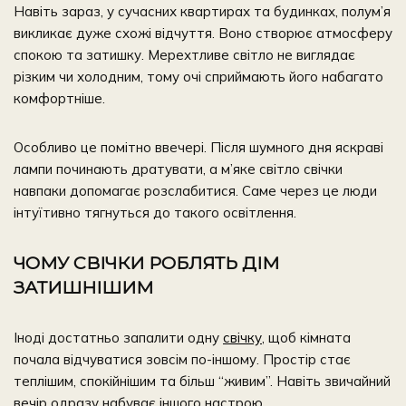
Навіть зараз, у сучасних квартирах та будинках, полум’я
викликає дуже схожі відчуття. Воно створює атмосферу
спокою та затишку. Мерехтливе світло не виглядає
різким чи холодним, тому очі сприймають його набагато
комфортніше.
Особливо це помітно ввечері. Після шумного дня яскраві
лампи починають дратувати, а м’яке світло свічки
навпаки допомагає розслабитися. Саме через це люди
інтуїтивно тягнуться до такого освітлення.
ЧОМУ СВІЧКИ РОБЛЯТЬ ДІМ
ЗАТИШНІШИМ
Іноді достатньо запалити одну
свічку
, щоб кімната
почала відчуватися зовсім по-іншому. Простір стає
теплішим, спокійнішим та більш “живим”. Навіть звичайний
вечір одразу набуває іншого настрою.