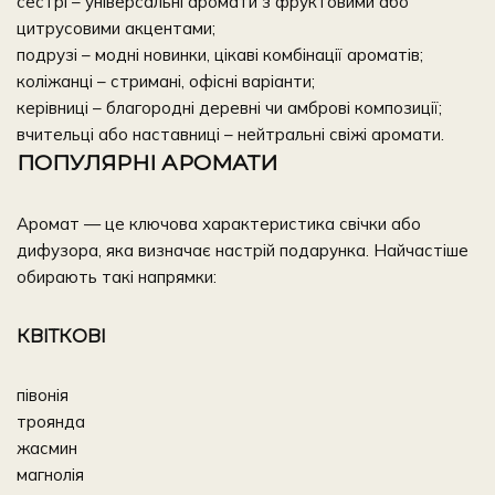
сестрі – універсальні аромати з фруктовими або
цитрусовими акцентами;
подрузі – модні новинки, цікаві комбінації ароматів;
коліжанці – стримані, офісні варіанти;
керівниці – благородні деревні чи амброві композиції;
вчительці або наставниці – нейтральні свіжі аромати.
ПОПУЛЯРНІ АРОМАТИ
Аромат — це ключова характеристика свічки або
дифузора, яка визначає настрій подарунка. Найчастіше
обирають такі напрямки:
КВІТКОВІ
півонія
троянда
жасмин
магнолія