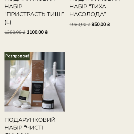
НАБІР
НАБІР “ТИХА
“ПРИСТРАСТЬ ТИШІ”
НАСОЛОДА”
(L)
1080,00
₴
950,00
₴
1280,00
₴
1100,00
₴
Розпродаж!
ПОДАРУНКОВИЙ
НАБІР “ЧИСТІ