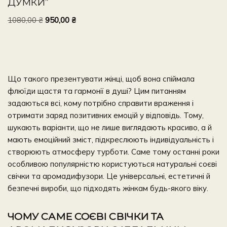
ДУМКИ”
1080,00
₴
950,00
₴
Що такого презентувати жінці
, щоб вона
спіймала
флюїди щастя та гармонії в душі? Цим питанням
задаються всі, кому потрібно справити враження і
отримати заряд позитивних емоцій у відповідь. Тому,
шукають варіанти,
що не лише виглядають красиво, а й
мають емоційний зміст, підкреслюють індивідуальність і
створюють атмосферу турботи. Саме тому останні роки
особливою популярністю користуються натуральні соєві
свічки та аромадифузори. Це універсальні, естетичні й
безпечні
вироби
, що підходять жінкам будь-якого віку.
ЧОМУ САМЕ СОЄВІ СВІЧКИ ТА