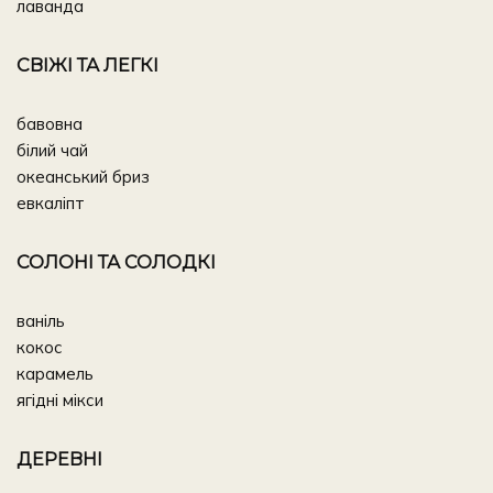
лаванда
СВІЖІ ТА ЛЕГКІ
бавовна
білий чай
океанський бриз
евкаліпт
СОЛОНІ ТА СОЛОДКІ
ваніль
кокос
карамель
ягідні мікси
ДЕРЕВНІ