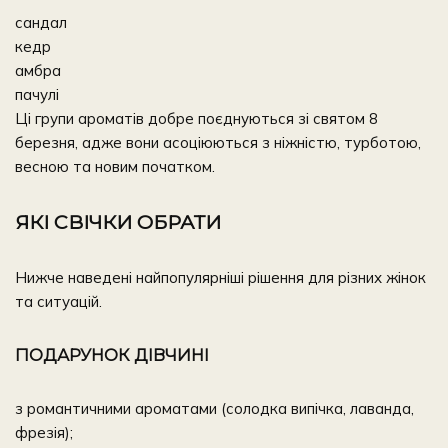
сандал
кедр
амбра
пачулі
Ці групи ароматів добре поєднуються зі святом 8
березня, адже вони асоціюються з ніжністю, турботою,
весною та новим початком.
ЯКІ СВІЧКИ ОБРАТИ
Нижче наведені найпопулярніші рішення для різних жінок
та ситуацій.
ПОДАРУНОК ДІВЧИНІ
з романтичними ароматами (
солодка випічка, лаванда,
фрезія
);