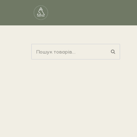
Перейти
до
вмісту