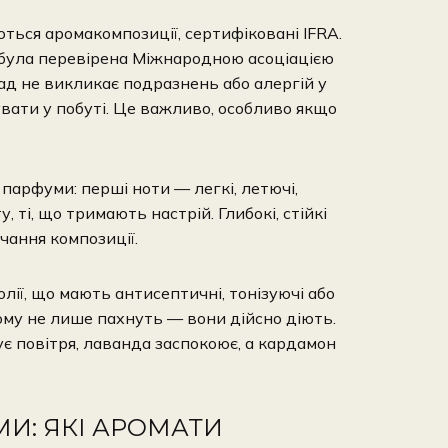
ться аромакомпозиції, сертифіковані IFRA.
 була перевірена Міжнародною асоціацією
ад не викликає подразнень або алергій у
вати у побуті. Це важливо, особливо якщо
арфуми: перші ноти — легкі, летючі,
ті, що тримають настрій. Глибокі, стійкі
чання композиції.
ії, що мають антисептичні, тонізуючі або
ому не лише пахнуть — вони дійсно діють.
ує повітря, лаванда заспокоює, а кардамон
МИ: ЯКІ АРОМАТИ