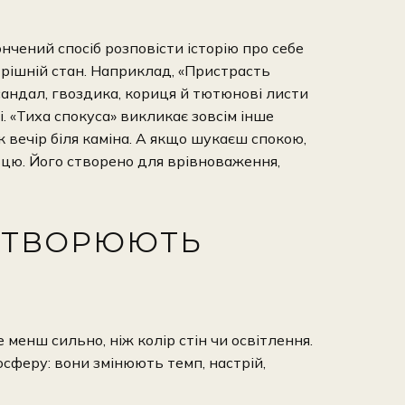
чений спосіб розповісти історію про себе
трішній стан. Наприклад, «Пристрасть
сандал, гвоздика, кориця й тютюнові листи
. «Тиха спокуса» викликає зовсім інше
к вечір біля каміна. А якщо шукаєш спокою,
вцю. Його створено для врівноваження,
СТВОРЮЮТЬ
менш сильно, ніж колір стін чи освітлення.
феру: вони змінюють темп, настрій,