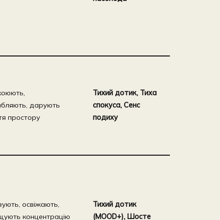
коюють,
Тихий дотик, Тиха
абляють, дарують
спокуса, Сенс
тя простору
подиху
зують, освіжають,
Тихий дотик
щують концентрацію
(MOOD+), Шосте