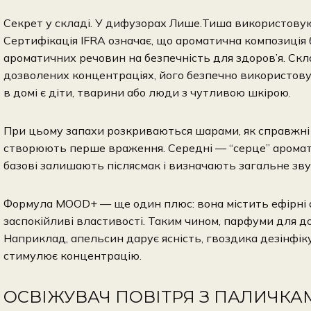
Секрет у складі. У дифузорах Лише.Тиша використовую
Сертифікація IFRA означає, що ароматична композиція
ароматичних речовин на безпечність для здоров’я. Скл
дозволених концентраціях, його безпечно використову
в домі є діти, тварини або люди з чутливою шкірою.
При цьому запахи розкриваються шарами, як справжні п
створюють перше враження. Середні — “серце” аромату, 
базові залишають післясмак і визначають загальне зву
Формула MOOD+ — ще один плюс: вона містить ефірні ол
заспокійливі властивості. Таким чином, парфуми для д
Наприклад, апельсин дарує ясність, гвоздика дезінфік
стимулює концентрацію.
ОСВІЖУВАЧ ПОВІТРЯ З ПАЛИЧКА