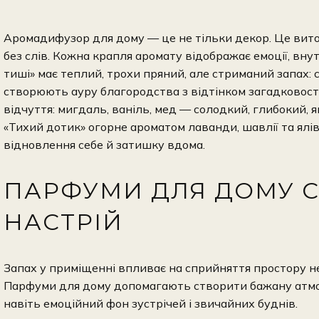
Аромадифузор для дому — це не тільки декор. Це витон
без слів. Кожна крапля аромату відображає емоції, вну
тиші» має теплий, трохи пряний, але стриманий запах: 
створюють ауру благородства з відтінком загадковості
відчуття: мигдаль, ваніль, мед — солодкий, глибокий, я
«Тихий дотик» огорне ароматом лаванди, шавлії та ялі
відновлення себе й затишку вдома.
ПАРФУМИ ДЛЯ ДОМУ 
НАСТРІЙ
Запах у приміщенні впливає на сприйняття простору не 
Парфуми для дому допомагають створити бажану атмос
навіть емоційний фон зустрічей і звичайних буднів.