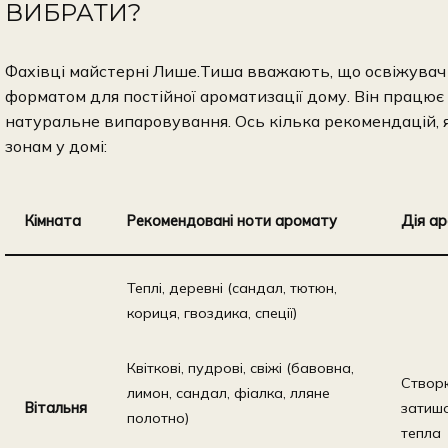
ВИБРАТИ?
Фахівці майстерні Лише.Тиша вважають, що освіжувач 
форматом для постійної ароматизації дому. Він працює
натуральне випаровування. Ось кілька рекомендацій,
зонам у домі:
Кімната
Рекомендовані ноти аромату
Дія а
Теплі, деревні (сандал, тютюн,
кориця, гвоздика, спеції)
Квіткові, пудрові, свіжі (бавовна,
Створ
лимон, сандал, фіалка, лляне
Вітальня
затишо
полотно)
тепла