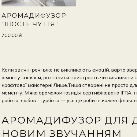
АРОМАДИФУЗОР
“ШОСТЕ ЧУТТЯ”
700,00
₴
Коли звичні речі вже не викликають емоцій, варто звер
кімнату спокоєм, розпалити пристрасть чи викликати с
крафтової майстерні Лише.Тиша створені не просто для
моменту. М’яка аромакомпозиція, сертифікована IFRA, 
робота, любов і турбота — усе це робить кожен флако
АРОМАДИФУЗОР ДЛЯ Д
НОВИМ ЗВУЧАННЯМ