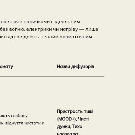
повітря з паличками є ідеальним
 без вогню, електрики чи нагріву — лише
 які відповідають певним ароматичним
ромату
Назви дифузорів
Пристрасть тиші
юють глибину,
(MOOD+), Чисті
к, відчуття чистоти й
думки, Тиха
насолода