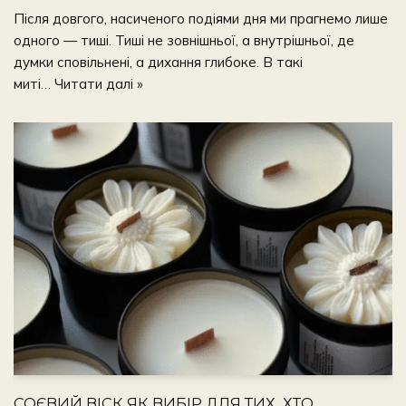
Після довгого, насиченого подіями дня ми прагнемо лише
одного — тиші. Тиші не зовнішньої, а внутрішньої, де
думки сповільнені, а дихання глибоке. В такі
миті…
Читати далі »
СОЄВИЙ ВІСК ЯК ВИБІР ДЛЯ ТИХ, ХТО