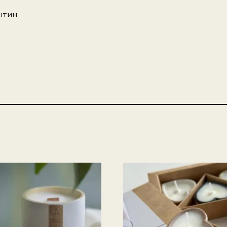
рштин