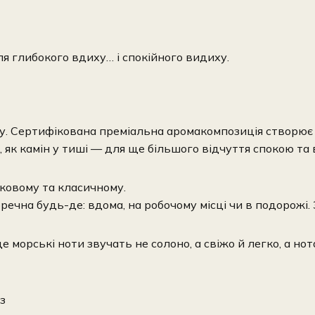
ля глибокого вдиху… і спокійного видиху.
ку. Сертифікована преміальна аромакомпозиція створює
, як камін у тиші — для ще більшого відчуття спокою та 
тковому та класичному.
речна будь-де: вдома, на робочому місці чи в подорожі
, де морські ноти звучать не солоно, а свіжо й легко, а 
з