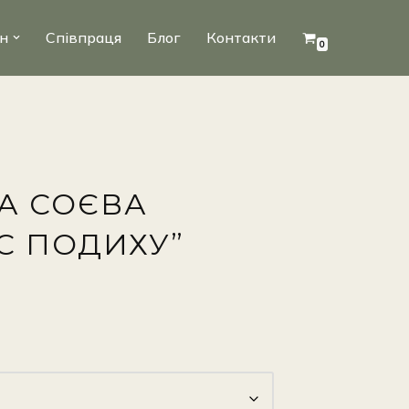
н
Співпраця
Блог
Контакти
0
А СОЄВА
НС ПОДИХУ”