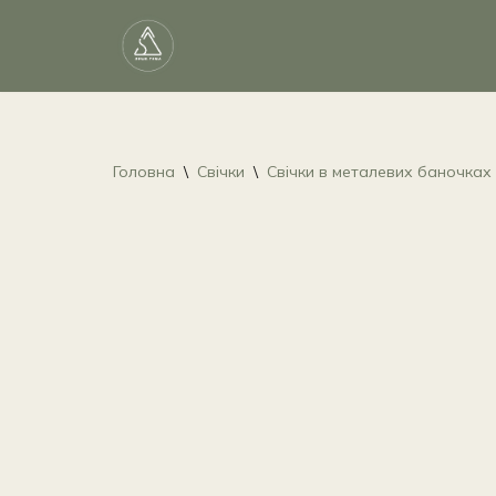
Перейти
до
вмісту
Головна
\
Свічки
\
Свічки в металевих баночках