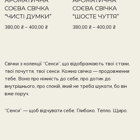
АРОМАТИЧНА
АРОМАТИЧНА
СОЄВА СВІЧКА
СОЄВА СВІЧКА
“ЧИСТІ ДУМКИ”
“ШОСТЕ ЧУТТЯ”
380,00
₴
–
400,00
₴
380,00
₴
–
400,00
₴
Свічки з колекції “Сенси”, що відображають твої стани,
твої почуття, твої сенси. Кожна свічка — продовження
тебе. Вона про ніжність до себе, про дотик до
внутрішнього, про спокій, який не треба шукати, бо він
вже поруч.
“Сенси” — щоб відчувати себе. Глибоко. Тепло. Щиро.