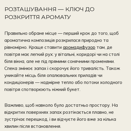
РОЗТАШУВАННЯ — КЛЮЧ ДО
РОЗКРИТТЯ АРОМАТУ
Правильно обране місце — перший крок до того, щоб
ароматична композиція розкрилася природно та
рівномірно. Краще ставити
аромадифузор
там, де
повітря має легкий рух: у вітальні, коридорі чи на столі
біля вікна, але не під прямими сонячними променями.
Спека змінює запах і скорочує його тривалість. Також
уникайте місць біля опалювальних приладів чи
кондиціонерів — надмірне тепло або потоки холодного
повітря спотворюють ніжний букет.
Важливо, щоб навколо було достатньо простору. На
відкритих поверхнях запах розтікається плавно, не
зустрічає перешкод, і ви відчуєте його вже за кілька
хвилин після встановлення.