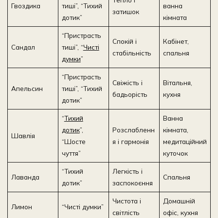
Гвоздика
тиші”, “Тихий
ванна
затишок
дотик”
кімната
“Пристрасть
Спокій і
Кабінет,
Сандал
тиші”, “
Чисті
стабільність
спальня
думки
”
“Пристрасть
Свіжість і
Вітальня,
Апельсин
тиші”, “Тихий
бадьорість
кухня
дотик”
“
Тихий
Ванна
дотик
”,
Розслабленн
кімната,
Шавлія
“Шосте
я і гармонія
медитаційний
чуття”
куточок
“Тихий
Легкість і
Лаванда
Спальня
дотик”
заспокоєння
Чистота і
Домашній
Лимон
“Чисті думки”
світлість
офіс, кухня