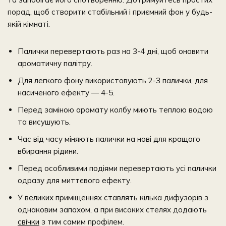
порад, щоб створити стабільний і приємний фон у будь-
якій кімнаті.
Палички перевертають раз на 3-4 дні, щоб оновити
ароматичну палітру.
Для легкого фону використовують 2-3 палички, для
насиченого ефекту — 4-5.
Перед заміною аромату колбу миють теплою водою
та висушують.
Час від часу міняють палички на нові для кращого
вбирання рідини.
Перед особливими подіями перевертають усі палички
одразу для миттєвого ефекту.
У великих приміщеннях ставлять кілька дифузорів з
однаковим запахом, а при високих стелях додають
свічки
з тим самим профілем.