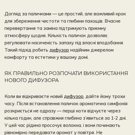
Догляд за паличками — це простий, але важливий крок
для збереження чистоти та глибини пахощів. Вчасне
перевертання та заміна підтримують приємну
атмосферу щодня. Кількість паличок дозволяє
регулювати насиченість запаху під власні вподобання.
Такий підхід робить
дифузор
надійним джерелом
комфорту та естетики у вашому домі.
ЯК ПРАВИЛЬНО РОЗПОЧАТИ ВИКОРИСТАННЯ
НОВОГО ДИФУЗОРА
Коли ви відкриваєте новий
дифузор
, дайте йому трохи
часу. Після встановлення паличок ароматична симфонія
розкриється не одразу — перші ноти відчуєте через
кілька годин, але справжня глибина з’явиться за 1-2 дні.
У цей час рідина просочує волокна, і вони починають
рівномірно передавати аромат у повітря. Не