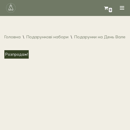
0
Перейти
до
вмісту
Головна
\
Подарункові набори
\
Подарунки на День Валент
Розпродаж!