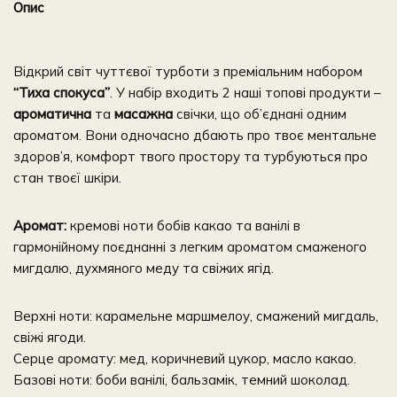
Опис
Відкрий світ чуттєвої турботи з преміальним набором
“Тиха спокуса”
. У набір входить 2 наші топові продукти –
ароматична
та
масажна
свічки, що об’єднані одним
ароматом. Вони одночасно дбають про твоє ментальне
здоров’я, комфорт твого простору та турбуються про
стан твоєї шкіри.
Аромат:
кремові ноти бобів какао та ванілі в
гармонійному поєднанні з легким ароматом смаженого
мигдалю, духмяного меду та свіжих ягід.
Верхні ноти: карамельне маршмелоу, смажений мигдаль,
свіжі ягоди.
Серце аромату: мед, коричневий цукор, масло какао.
Базові ноти: боби ванілі, бальзамік, темний шоколад.