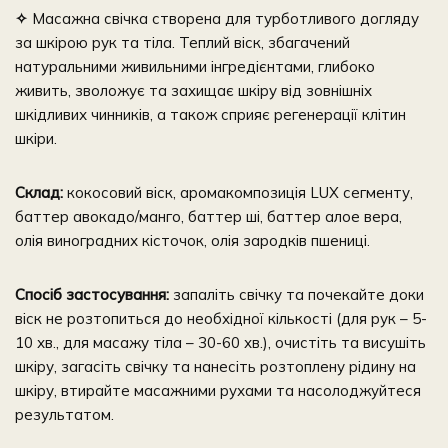
✧
Масажна свічка створена для турботливого догляду
за шкірою рук та тіла. Теплий віск, збагачений
натуральними живильними інгредієнтами, глибоко
живить, зволожує та захищає шкіру від зовнішніх
шкідливих чинників, а також сприяє регенерації клітин
шкіри.
Склад:
кокосовий віск, аромакомпозиція LUX сегменту,
баттер авокадо/манго, баттер ші, баттер алое вера,
олія виноградних кісточок, олія зародків пшениці.
Спосіб застосування:
запаліть свічку та почекайте доки
віск не розтопиться до необхідної кількості (для рук – 5-
10 хв., для масажу тіла – 30-60 хв.), очистіть та висушіть
шкіру, загасіть свічку та нанесіть розтоплену рідину на
шкіру, втирайте масажними рухами та насолоджуйтеся
результатом.