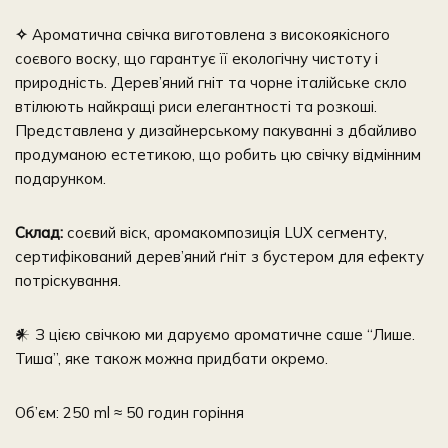
✧
Ароматична свічка виготовлена з високоякісного
соєвого воску, що гарантує її екологічну чистоту і
природність. Дерев’яний гніт та чорне італійське скло
втілюють найкращі риси елегантності та розкоші.
Представлена у дизайнерському пакуванні з дбайливо
продуманою естетикою, що робить цю свічку відмінним
подарунком.
Склад:
соєвий віск, аромакомпозиція LUX сегменту,
сертифікований дерев’яний ґніт з бустером для ефекту
потріскування.
𒀭 З цією свічкою ми даруємо ароматичне саше “Лише.
Тиша”, яке також можна придбати окремо.
Об’єм: 250 ml ≈ 50 годин горіння