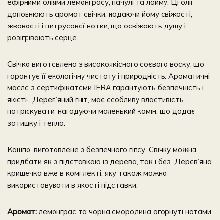
ефірними оліями лемонграсу, пачулі та лайму. Ці олії
доповнюють аромат свічки, надаючи йому свіжості,
жвавості і цитрусової нотки, що освіжають душу і
розігрівають серце.
Свічка виготовлена з високоякісного соєвого воску, що
гарантує її екологічну чистоту і природність. Ароматичні
масла з сертифікатами IFRA гарантують безпечність і
якість. Дерев’яний гніт, має особливу властивість
потріскувати, нагадуючи маленький камін, що додає
затишку і тепла.
Кашпо, виготовлене з безпечного гіпсу. Свічку можна
придбати як з підставкою із дерева, так і без. Дерев’яна
кришечка вже в комплекті, яку також можна
використовувати в якості підставки.
Аромат:
лемонграс та чорна смородина огорнуті нотами