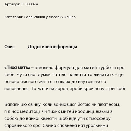
Артикул:
LT-000024
Категорія:
Соєві свічки у гіпсових кашпо
Опис
Додаткова інформація
«Тиха мить»
– ідеальна формула для митей турботи про
себе. Чути свої думки та тіло, плекати та живити їх – це
основа якісного життя та шлях до внутрішнього
наповнення. То ж почни зараз, зроби крок назустріч собі.
Запали цю свічку, коли займаєшся йогою чи пілатесом,
під час медитації чи тихих митей наодинці, візьми з
собою до ванної кімнати, щоб відчути атмосферу
справжнього spa. Свічка сповнена натуральними