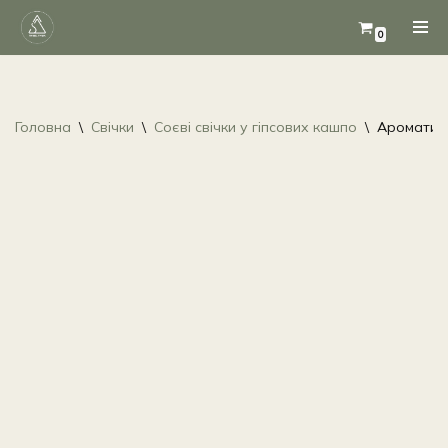
0
Перейти
до
вмісту
Головна
\
Свічки
\
Соєві свічки у гіпсових кашпо
\
Ароматичн